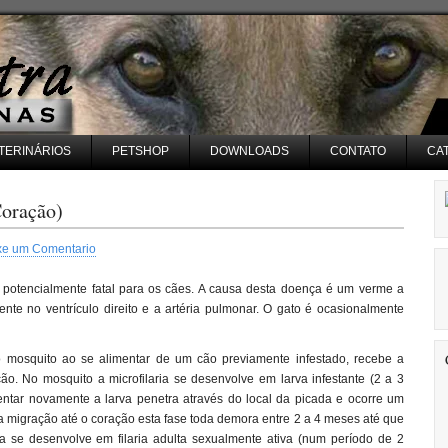
TERINÁRIOS
PETSHOP
DOWNLOADS
CONTATO
CA
Coração)
xe um Comentario
 e potencialmente fatal para os cães. A causa desta doença é um verme a
ente no ventrículo direito e a artéria pulmonar. O gato é ocasionalmente
o mosquito ao se alimentar de um cão previamente infestado, recebe a
cão. No mosquito a microfilaria se desenvolve em larva infestante (2 a 3
ntar novamente a larva penetra através do local da picada e ocorre um
 migração até o coração esta fase toda demora entre 2 a 4 meses até que
ura se desenvolve em filaria adulta sexualmente ativa (num período de 2