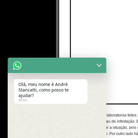
Olá, meu nome é André
Stancatti, como posso te
ajudar?
09:04
Existem alguns exames laboratorias feitos
filaria e até mesmo o grau de infestação.
veterinário deverá avaliar a situação, po
seu cão estará debilitado. Por outro lado h