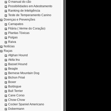
O manual do cão
Possibilidades em Adestramento
Ranking de Inteligência
Teste de Temperamento Canino
Doenças e Prevenções
Carrapatos
Filária ( Verme do Coração)
Plantas Tóxicas
Pulgas
Raiva
Notícias
Raças
Afghan Hound
Akita Inu
Basset Hound
Beagle
Bernese Mountain Dog
Bichon Frisé
Boxer
Buldogue
Bull Terrier
Cane Corso
Chow-Chow
Cocker Spaniel Americano
Dobermann