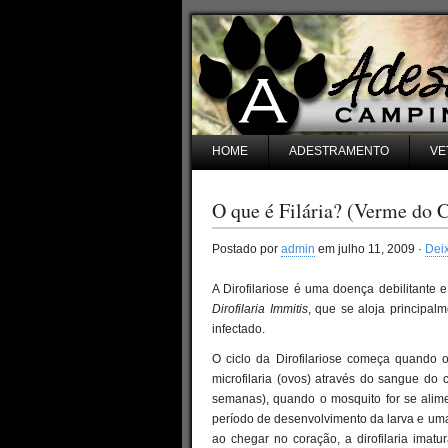
HOME
ADESTRAMENTO
VE
O que é Filária? (Verme do 
Postado por
admin
em julho 11, 2009 ·
Dei
A Dirofilariose é uma doença debilitante
Dirofilaria Immitis
, que se aloja principalm
infectado.
O ciclo da Dirofilariose começa quando 
microfilaria (ovos) através do sangue do 
semanas), quando o mosquito for se alime
período de desenvolvimento da larva e uma
ao chegar no coração, a dirofilaria imat