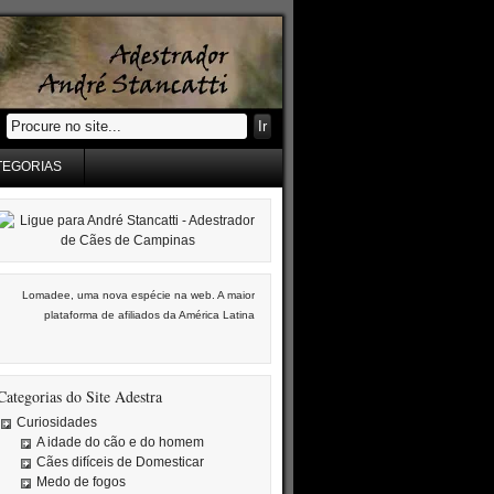
TEGORIAS
Lomadee, uma nova espécie na web. A maior
plataforma de afiliados da América Latina
Categorias do Site Adestra
Curiosidades
A idade do cão e do homem
Cães difíceis de Domesticar
Medo de fogos