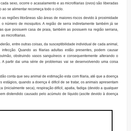
e cada sexo, ocorre o acasalamento e as microfilarias (ovos) são liberadas
 ao se alimentar recomeça todo o ciclo.
ém as regiões litorâneas são áreas de maiores riscos devido à proximidade
a o número de mosquitos. A região de serra indiretamente também já se
oas que possuem casa de praia, também as possuem na região serrana,
as microfilarias.
derão, entre outras coisas, da susceptibilidade individual de cada animal,
infecção. Quando as filarias adultas estão presentes, podem causar
 pulmão, obstruindo vasos sanguíneos e consequentemente alterando o
s. A partir dai uma série de problemas vai se desenvolvendo uma coisa
 dão conta que seu animal de estimação esta com filaria, até que a doença
 estágios, quando a doença é dificil de se tratar, os animais apresentam
a (inicialmente seca), respiração difícil, apatia, fadiga (devido a qualquer
em distendido causado pelo acúmulo de líquido (ascite devido à doença