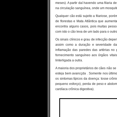
meses). A partir daí havendo uma filaria d
na circulação sanguínea, onde um mosquito
Qualquer cão está sujeito a filariose, por
de florestas e Mata Atlântica que aument
encontra alguns casos, pois muitas pess
com isto o cão leva de um lado para o outro 
Os sinais clínicos e grau de infecção depen
assim como a duração e severidade da 
inflamação das paredes das artérias no
fornecimento sanguíneo aos órgãos vitai
linterligada a outra.
A maioria dos proprietários de cães não se
esteja bem avancçda . Somente nos últimos
os sintomas típicos da doença: tosse crônic
pequeno esforço), perda de peso e abdom
cardíaca crônica digestiva).