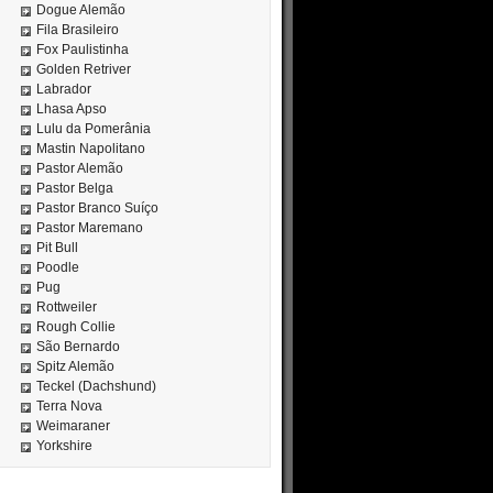
Dogue Alemão
Fila Brasileiro
Fox Paulistinha
Golden Retriver
Labrador
Lhasa Apso
Lulu da Pomerânia
Mastin Napolitano
Pastor Alemão
Pastor Belga
Pastor Branco Suíço
Pastor Maremano
Pit Bull
Poodle
Pug
Rottweiler
Rough Collie
São Bernardo
Spitz Alemão
Teckel (Dachshund)
Terra Nova
Weimaraner
Yorkshire