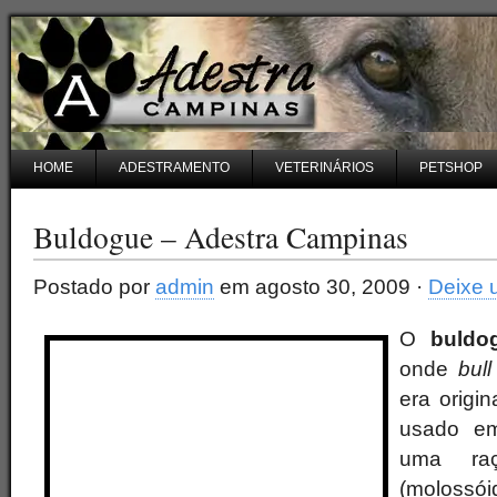
HOME
ADESTRAMENTO
VETERINÁRIOS
PETSHOP
Buldogue – Adestra Campinas
Postado por
admin
em agosto 30, 2009 ·
Deixe 
O
buldo
onde
bull
era origi
usado em
uma ra
(molossó