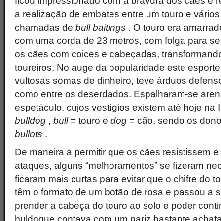
ficou impressionado com a bravura dos cães e r
a realização de embates entre um touro e vários
chamadas de
bull baitings
. O touro era amarrad
com uma corda de 23 metros, com folga para s
os cães com coices e cabeçadas, transformand
toureiros. No auge da popularidade este esport
vultosas somas de dinheiro, teve árduos defens
como entre os deserdados. Espalharam-se aren
espetáculo, cujos vestígios existem até hoje na 
bulldog
,
bull
= touro e
dog
= cão, sendo os don
bullots
.
De maneira a permitir que os cães resistissem 
ataques, alguns “melhoramentos” se fizeram nec
ficaram mais curtas para evitar que o chifre do t
têm o formato de um botão de rosa e passou a s
prender a cabeça do touro ao solo e poder conti
buldogue contava com um nariz bastante achat