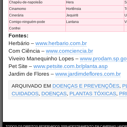
Chapéu-de-napoleão
Hera
S
Cinamomo
Hortênsia
T
Cinerária
Jequiriti
U
Comigo-ninguém-pode
Lantana
V
Confrei
Fontes:
Herbário –
www.herbario.com.br
Com Ciência –
www.comciencia.br
Viveiro Manequinho Lopes –
www.prodam.sp.go
Pet Site –
www.petsite.com.br/planta.asp
Jardim de Flores –
www.jardimdeflores.com.br
ARQUIVADO EM
DOENÇAS E PREVENÇÕES
,
P
CUIDADOS
,
DOENÇAS
,
PLANTAS TÓXICAS
,
PR
TODOS OS DIREITOS RESERVADOS 2009
ADESTRAMENTO EM CAMPINAS | ANDR