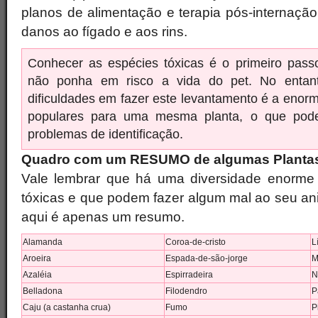
planos de alimentação e terapia pós-internação
danos ao fígado e aos rins.
Conhecer as espécies tóxicas é o primeiro pass
não ponha em risco a vida do pet.
No entan
dificuldades em fazer este levantamento é a eno
populares para uma mesma planta, o que pod
problemas de identificação.
Quadro com um RESUMO de algumas Plantas
Vale lembrar que há uma diversidade enorme 
tóxicas e que podem fazer algum mal ao seu an
aqui é apenas um resumo.
Alamanda
Coroa-de-cristo
L
Aroeira
Espada-de-são-jorge
M
Azaléia
Espirradeira
N
Belladona
Filodendro
P
Caju (a castanha crua)
Fumo
P