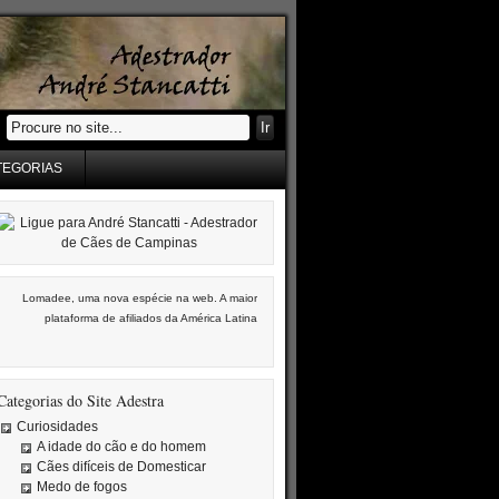
TEGORIAS
Lomadee, uma nova espécie na web. A maior
plataforma de afiliados da América Latina
Categorias do Site Adestra
Curiosidades
A idade do cão e do homem
Cães difíceis de Domesticar
Medo de fogos