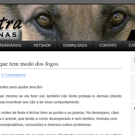
TERINÁRIOS
PETSHOP
DOWNLOADS
CONTATO
CA
o que tem medo dos fogos
·
2 Comentarios
antes para ajudar seucão!
, mesmo se ele fizer xixi, também não tente protege-lo demais (dando
 vai incentivar seu cão a ter esse comportamento.
as noites de festa é fechar bem as portas e as janelas. No desespero, cães
nta o animal, que tende a correr desesperado e sem destino. Animais com
orrespiratórias, convulsões e diversos outros problemas.