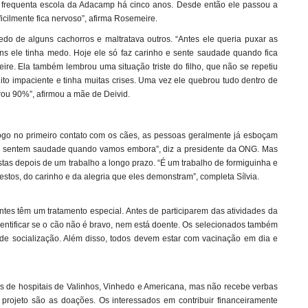
Ele frequenta escola da Adacamp há cinco anos. Desde então ele passou a
ficilmente fica nervoso”, afirma Rosemeire.
edo de alguns cachorros e maltratava outros. “Antes ele queria puxar as
ns ele tinha medo. Hoje ele só faz carinho e sente saudade quando fica
ire. Ela também lembrou uma situação triste do filho, que não se repetiu
uito impaciente e tinha muitas crises. Uma vez ele quebrou tudo dentro de
rou 90%”, afirmou a mãe de Deivid.
Logo no primeiro contato com os cães, as pessoas geralmente já esboçam
as sentem saudade quando vamos embora”, diz a presidente da ONG. Mas
as depois de um trabalho a longo prazo. “É um trabalho de formiguinha e
stos, do carinho e da alegria que eles demonstram”, completa Sílvia.
ntes têm um tratamento especial. Antes de participarem das atividades da
entificar se o cão não é bravo, nem está doente. Os selecionados também
de socialização. Além disso, todos devem estar com vacinação em dia e
s de hospitais de Valinhos, Vinhedo e Americana, mas não recebe verbas
 projeto são as doações. Os interessados em contribuir financeiramente