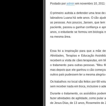
Postado por
admin
em novembro 10, 2011 
O primeiro autista a defender uma tese de 
labradora Luana há sete anos. O cão ajud
as pessoas. Aos poucos, Jansen, que tem 
paciente, passou a ganhar confiança e apr
anos, o estudante se formou em biologia
na mesma área.
Essa foi a inspiração para que a mãe del
Atividades, Terapias e Educação Assisti
recebem a visita de cães terapeutas, em trê
o tratamento para outras pessoas. “Meu fi
mas depois que ele ganhou o cão começou a 
outros pais pudessem ter a mesma alegria 
Os trabalhos no local são feitos por 68 vol
sem receber nada em troca, inclusive o ades
Durante o tratamento, os assistidos podem
fazer atividades de agilidade, como pular 
de Jesus Dias, de 13 anos, Rosemeire de J