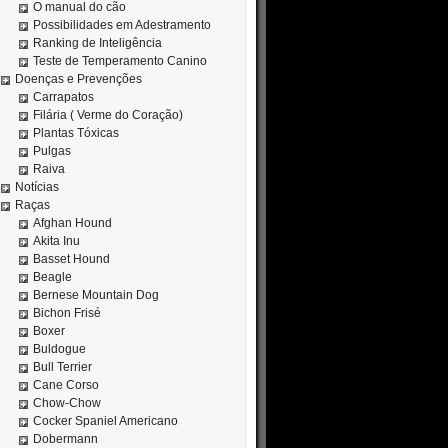
O manual do cão
Possibilidades em Adestramento
Ranking de Inteligência
Teste de Temperamento Canino
Doenças e Prevenções
Carrapatos
Filária ( Verme do Coração)
Plantas Tóxicas
Pulgas
Raiva
Notícias
Raças
Afghan Hound
Akita Inu
Basset Hound
Beagle
Bernese Mountain Dog
Bichon Frisé
Boxer
Buldogue
Bull Terrier
Cane Corso
Chow-Chow
Cocker Spaniel Americano
Dobermann