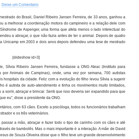
·
Deixe um Comentario
mestrado do Brasil, Daniel Ribeiro Jansen Ferreira, de 33 anos, ganhou a
ou a melhorar a coordenação motora do campineiro e a relação dele com
Síndrome de Aspenger, uma forma que afeta menos o lado intelectual do
endeu a abraçar, o que não fazia antes de ter o animal. Depois de quatro
 na Unicamp em 2003 e dois anos depois defendeu uma tese de mestrado
[slideshow id=3]
e, Sílvia Ribeiro Jansen Ferreira, fundasse a ONG Ateac (Instituto para
da por Animais de Campinas), onde, uma vez por semana, 700 autistas
s hospitais da cidade. Feliz com a evolução do filho levou Sílvia a sugerir
lho é autista de auto-atendimento e tinha os movimentos muito limitados,
sorrir, abraçar e brincar. Senti que isso deveria ser expandido para que
que eu”, disse a presidente da ONG.
untários, com 63 cães. Exceto a psicóloga, todos os funcionários trabalham
trador e os três veterinários.
 passar a mão, abraçar e fazer todo o tipo de carinho com os cães e até
através de bambolês. Mas o mais importante é a interação. A mãe de David
esus de Souza Oliveira disse que o filho teve um grande desenvolvimento