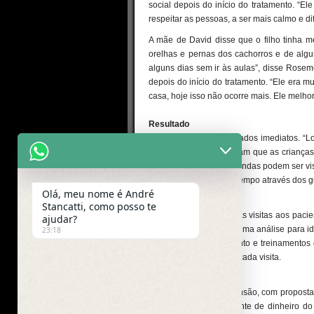
social depois do início do tratamento. “
respeitar as pessoas, a ser mais calmo e di
A mãe de David disse que o filho tinha m
orelhas e pernas dos cachorros e de algu
alguns dias sem ir às aulas”, disse Roseme
depois do início do tratamento. “Ele era m
casa, hoje isso não ocorre mais. Ele melho
Resultado
O tratamento tem resultados imediatos. “
um sorriso. As mães falam que as crianç
as mudanças mais profundas podem ser vist
a evolução vem com o tempo através dos ge
Olá, meu nome é André
Cães
Stancatti, como posso te
Os animais que fazem as visitas aos pacie
ajudar?
ONG, eles passam por uma análise para id
23:18
passam por adestramento e treinamentos 
tomam banho antes de cada visita.
Doações
O projeto está em expansão, com proposta
do Governo. A única fonte de dinheiro do