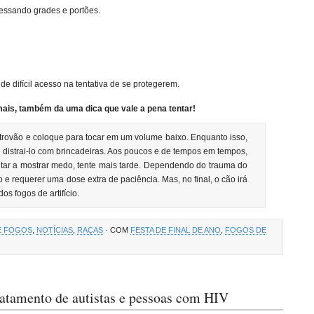
vessando grades e portões.
e difícil acesso na tentativa de se protegerem.
imais, também da uma dica que vale a pena tentar!
u trovão e coloque para tocar em um volume baixo. Enquanto isso,
e distrai-lo com brincadeiras. Aos poucos e de tempos em tempos,
tar a mostrar medo, tente mais tarde. Dependendo do trauma do
 e requerer uma dose extra de paciência. Mas, no final, o cão irá
s fogos de artifício.
E FOGOS
,
NOTÍCIAS
,
RAÇAS
· COM
FESTA DE FINAL DE ANO
,
FOGOS DE
ratamento de autistas e pessoas com HIV