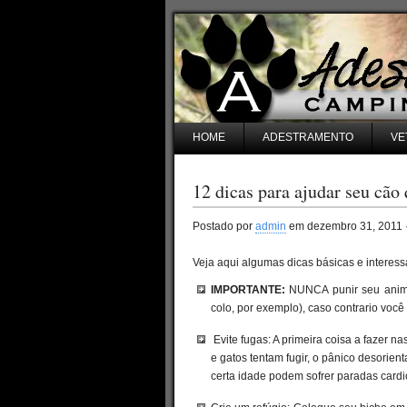
HOME
ADESTRAMENTO
VE
12 dicas para ajudar seu cã
Postado por
admin
em dezembro 31, 2011 
Veja aqui algumas dicas básicas e interess
IMPORTANTE:
NUNCA punir seu animal
colo, por exemplo), caso contrario você
Evite fugas: A primeira coisa a fazer n
e gatos tentam fugir, o pânico desorie
certa idade podem sofrer paradas cardi