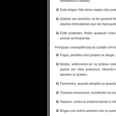
(residência e celular).
Evite brigas: Não deixe muitos cães jun
Distraia seu bichinho: se for possível 
aquelas brincadeiras que ele mais gost
Evite acidentes: Retire qualquer co
animal vai freqüentar.
Principais conseqüências do contato com f
Fugas, perdidos eles podem se afogar,
Mortes, enforcando-se na própria co
passar por vãos pequenos. Atirando-
paredes ou grades.
Ferimentos, quando atingido ou quando
Traumas emocionais, resultando na mu
Ataques, contra os próprios donos e ou
Brigas com outros animais com os quais