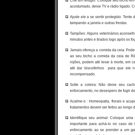
Crie um refúgio: Coloque seu bicho em 
acostumado, deixe TV e rádio ligado. C
Ajude ele a se sentir protegido: Tent
tampando a janela e outras frestas.
Tampões: Alguns veterinários aconse
minutos antes e tirados logo após os fo
Jamais ofereça a comida da ceia: Pode 
ao seu bicho a comida da ceia de Ré
rojões, podem até levar à morte, em c
até dar biscoitinhos para que ele 
recompensado.
Solte a coleira: Não deixe seu cach
enforcamento, no desespero de fugir dos
Acalme-o : Homeopatia, florais e acu
tratamentos devem ser feitos ao longo 
Identifique seu animal: Coloque uma 
importante para achá-lo no caso de f
enforcamento ao se prender a um gal