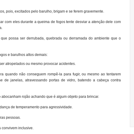
tos, pois, excitados pelo barulho, brigam e se ferem gravemente.
ficar com eles durante a queima de fogos tente desviar a atenção dele com
a.
isa que possa ser derrubada, quebrada ou derramada do ambiente que o
ogos e barulhos altos demais:
 ser atropelados ou mesmo provocar acidentes.
leira quando não conseguem rompê-la para fugir, ou mesmo ao tentarem
se de janelas, atravessando portas de vidro, batendo a cabeça contra
 abocanham rojão achando que é algum objeto para brincar.
dança de temperamento para agressividade.
tras pessoas.
 convivem inclusive.