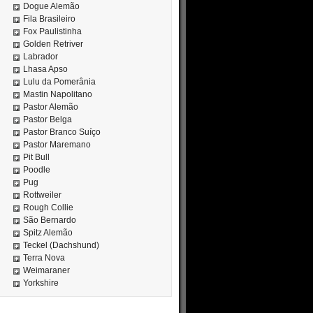
Dogue Alemão
Fila Brasileiro
Fox Paulistinha
Golden Retriver
Labrador
Lhasa Apso
Lulu da Pomerânia
Mastin Napolitano
Pastor Alemão
Pastor Belga
Pastor Branco Suíço
Pastor Maremano
Pit Bull
Poodle
Pug
Rottweiler
Rough Collie
São Bernardo
Spitz Alemão
Teckel (Dachshund)
Terra Nova
Weimaraner
Yorkshire