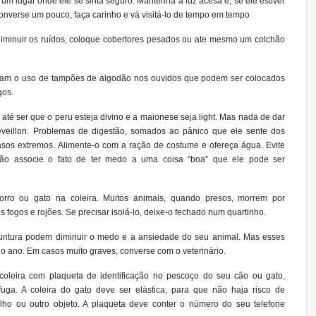
um lugar onde ele se sinta seguro. Mantenha a luz acesa e, se ele estiver
onverse um pouco, faça carinho e vá visitá-lo de tempo em tempo
e diminuir os ruídos, coloque cobertores pesados ou ate mesmo um colchão
lham o uso de tampões de algodão nos ouvidos que podem ser colocados
gos.
até ser que o peru esteja divino e a maionese seja light. Mas nada de dar
veillon. Problemas de digestão, somados ao pânico que ele sente dos
asos extremos. Alimente-o com a ração de costume e ofereça água. Evite
não associe o fato de ter medo a uma coisa “boa” que ele pode ser
orro ou gato na coleira. Muitos animais, quando presos, morrem por
 fogos e rojões. Se precisar isolá-lo, deixe-o fechado num quartinho.
puntura podem diminuir o medo e a ansiedade do seu animal. Mas esses
do ano. Em casos muito graves, converse com o veterinário.
coleira com plaqueta de identificação no pescoço do seu cão ou gato,
uga. A coleira do gato deve ser elástica, para que não haja risco de
ho ou outro objeto. A plaqueta deve conter o número do seu telefone