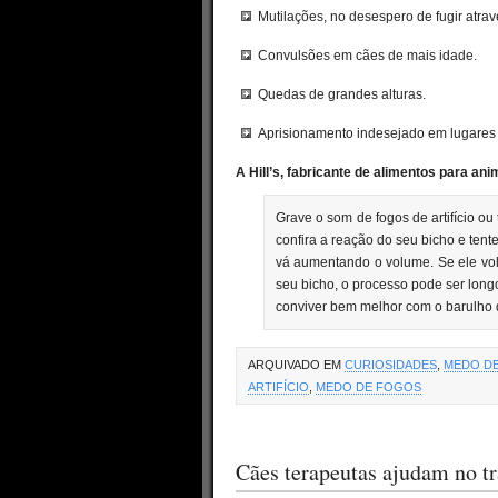
Mutilações, no desespero de fugir atra
Convulsões em cães de mais idade.
Quedas de grandes alturas.
Aprisionamento indesejado em lugares d
A Hill’s, fabricante de alimentos para an
Grave o som de fogos de artifício o
confira a reação do seu bicho e tent
vá aumentando o volume. Se ele vol
seu bicho, o processo pode ser longo
conviver bem melhor com o barulho do
ARQUIVADO EM
CURIOSIDADES
,
MEDO D
ARTIFÍCIO
,
MEDO DE FOGOS
Cães terapeutas ajudam no t