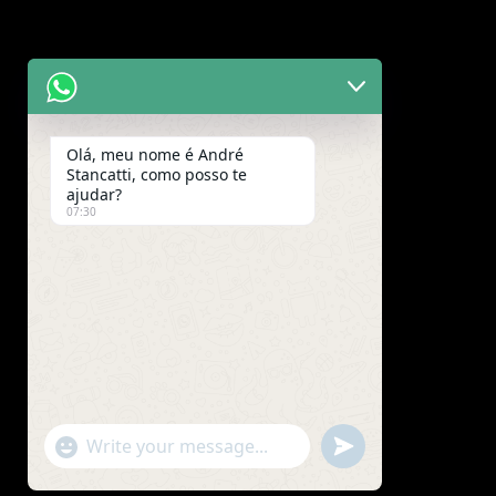
Olá, meu nome é André
Stancatti, como posso te
ajudar?
07:30
"+chaty_settings.lang.emoji_picker+"
undefined
WhatsApp
Message