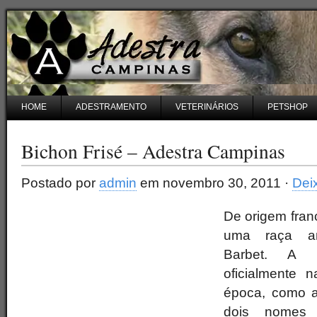
HOME
ADESTRAMENTO
VETERINÁRIOS
PETSHOP
Bichon Frisé – Adestra Campinas
Postado por
admin
em novembro 30, 2011 ·
Dei
De origem fran
uma raça an
Barbet. A r
oficialmente
época, como a
dois nomes d