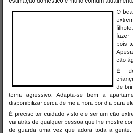
estimação doméstico é muito comum atualmente
O beag
extre
filhot
fazer
pois t
Apesa
cão ág
É id
crian
de bri
torna agressivo. Adapta-se bem a aparta
disponibilizar cerca de meia hora por dia para el
É preciso ter cuidado visto ele ser um cão ex
vai atrás de qualquer pessoa que lhe mostre c
de guarda uma vez que adora toda a gente. 