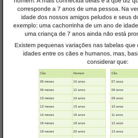
homem. A mais conhecida delas é a que diz q
corresponde a 7 anos de uma pessoa. Na ver
idade dos nossos amigos peludos e seus do
exemplo: uma cachorrinha de um ano de idade j
uma criança de 7 anos ainda não está pro
Existem pequenas variações nas tabelas que 
idades entre os cães e humanos, mas, ba
considerar que:
Cão
Homem
Cão
06 meses
10 anos
07 anos
08 meses
12 anos
08 anos
10 meses
14 anos
09 anos
12 meses
15 anos
10 anos
14 meses
16 anos
11 anos
16 meses
18 anos
12 anos
18 meses
20 anos
13 anos