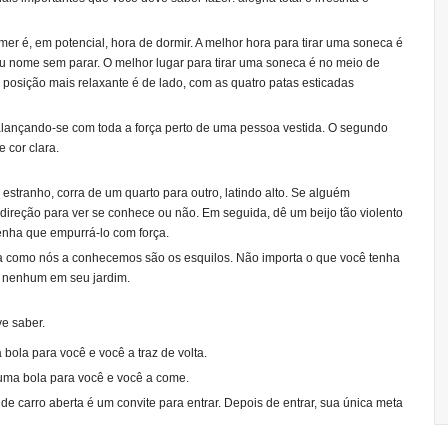
er é, em potencial, hora de dormir. A melhor hora para tirar uma soneca é
 nome sem parar. O melhor lugar para tirar uma soneca é no meio de
posição mais relaxante é de lado, com as quatro patas esticadas
balançando-se com toda a força perto de uma pessoa vestida. O segundo
 cor clara.
 estranho, corra de um quarto para outro, latindo alto. Se alguém
 direção para ver se conhece ou não. Em seguida, dê um beijo tão violento
tenha que empurrá-lo com força.
a como nós a conhecemos são os esquilos. Não importa o que você tenha
ja nenhum em seu jardim.
ve saber.
ola para você e você a traz de volta.
uma bola para você e você a come.
de carro aberta é um convite para entrar. Depois de entrar, sua única meta