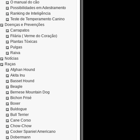
O manual do cão
Possibilidades em Adestramento
Ranking de Inteligência
Teste de Temperamento Canino
Doenças e Prevenções
Carrapatos
Filária ( Verme do Coração)
Plantas Tóxicas
Pulgas
Raiva
Notícias
Raças
Afghan Hound
Akita Inu
Basset Hound
Beagle
Bernese Mountain Dog
Bichon Frisé
Boxer
Buldogue
Bull Terrier
Cane Corso
Chow-Chow
Cocker Spaniel Americano
Dobermann