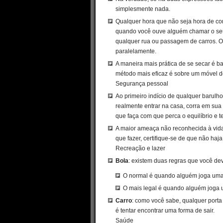
simplesmente nada.
Qualquer hora que não seja hora de com
quando você ouve alguém chamar o seu
qualquer rua ou passagem de carros. O 
paralelamente.
A maneira mais prática de se secar é 
método mais eficaz é sobre um móvel de
Segurança pessoal
Ao primeiro indício de qualquer barulho
realmente entrar na casa, corra em sua
que faça com que perca o equilíbrio e 
A maior ameaça não reconhecida à vid
que fazer, certifique-se de que não ha
Recreação e lazer
Bola
: existem duas regras que você de
O normal é quando alguém joga uma b
O mais legal é quando alguém joga 
Carro
: como você sabe, qualquer porta 
é tentar encontrar uma forma de sair.
Saúde