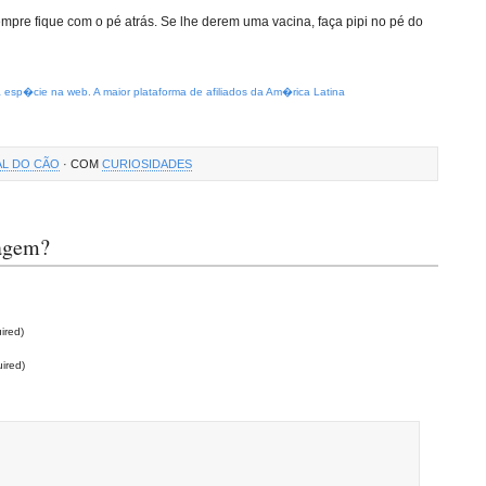
empre fique com o pé atrás. Se lhe derem uma vacina, faça pipi no pé do
sp�cie na web. A maior plataforma de afiliados da Am�rica Latina
L DO CÃO
· COM
CURIOSIDADES
tagem?
ired)
uired)