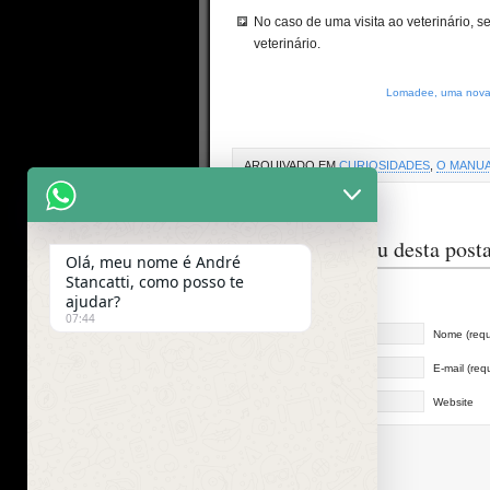
No caso de uma visita ao veterinário, s
veterinário.
Lomadee, uma nova e
ARQUIVADO EM
CURIOSIDADES
,
O MANUA
O que você achou desta pos
Olá, meu nome é André
Stancatti, como posso te
Diga-nos o que pensa...
ajudar?
07:44
Nome (requ
E-mail (req
Website