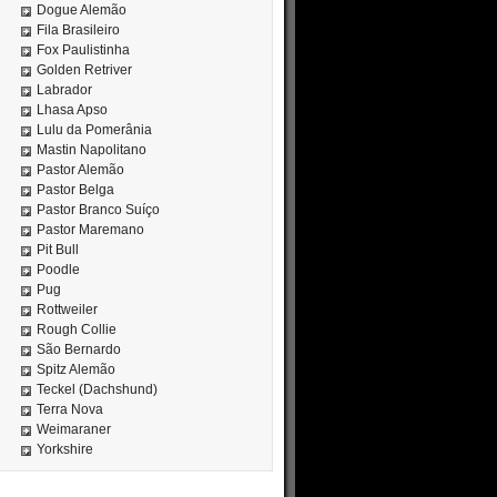
Dogue Alemão
Fila Brasileiro
Fox Paulistinha
Golden Retriver
Labrador
Lhasa Apso
Lulu da Pomerânia
Mastin Napolitano
Pastor Alemão
Pastor Belga
Pastor Branco Suíço
Pastor Maremano
Pit Bull
Poodle
Pug
Rottweiler
Rough Collie
São Bernardo
Spitz Alemão
Teckel (Dachshund)
Terra Nova
Weimaraner
Yorkshire