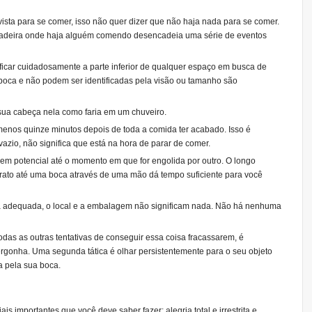
sta para se comer, isso não quer dizer que não haja nada para se comer.
 cadeira onde haja alguém comendo desencadeia uma série de eventos
ficar cuidadosamente a parte inferior de qualquer espaço em busca de
boca e não podem ser identificadas pela visão ou tamanho são
sua cabeça nela como faria em um chuveiro.
menos quinze minutos depois de toda a comida ter acabado. Isso é
vazio, não significa que está na hora de parar de comer.
em potencial até o momento em que for engolida por outro. O longo
ato até uma boca através de uma mão dá tempo suficiente para você
da adequada, o local e a embalagem não significam nada. Não há nenhuma
odas as outras tentativas de conseguir essa coisa fracassarem, é
ergonha. Uma segunda tática é olhar persistentemente para o seu objeto
a pela sua boca.
s importantes que você deve saber fazer: alegria total e irrestrita e