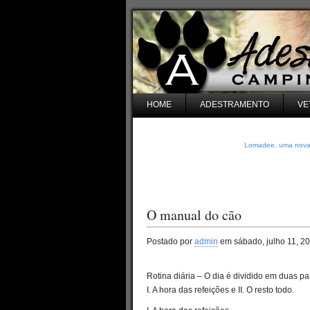
HOME
ADESTRAMENTO
VE
Lomadee, uma nova e
O manual do cão
Postado por
admin
em sábado, julho 11, 2
Rotina diária – O dia é dividido em duas pa
I. A hora das refeições e II. O resto todo.