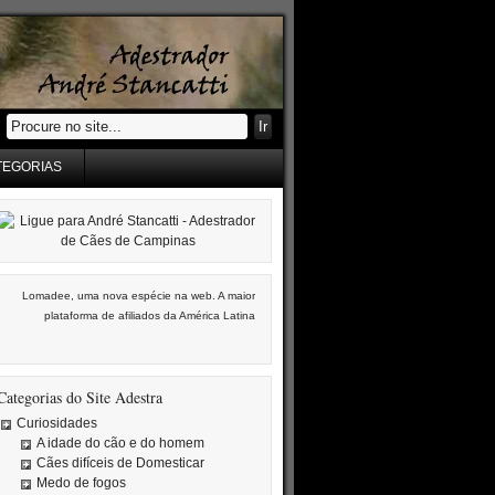
TEGORIAS
Lomadee, uma nova espécie na web. A maior
plataforma de afiliados da América Latina
Categorias do Site Adestra
Curiosidades
A idade do cão e do homem
Cães difíceis de Domesticar
Medo de fogos