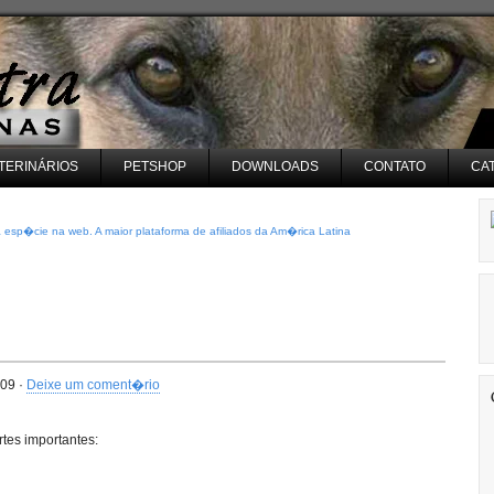
TERINÁRIOS
PETSHOP
DOWNLOADS
CONTATO
CA
sp�cie na web. A maior plataforma de afiliados da Am�rica Latina
009 ·
Deixe um coment�rio
rtes importantes: