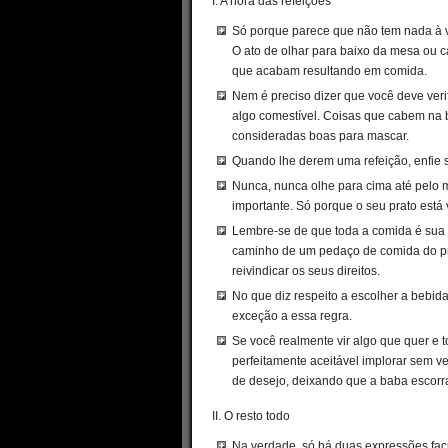
I. A hora das refeições
Só porque parece que não tem nada à vi
O ato de olhar para baixo da mesa ou
que acabam resultando em comida.
Nem é preciso dizer que você deve veri
algo comestível. Coisas que cabem na 
consideradas boas para mascar.
Quando lhe derem uma refeição, enfie 
Nunca, nunca olhe para cima até pelo 
importante. Só porque o seu prato está 
Lembre-se de que toda a comida é sua 
caminho de um pedaço de comida do pr
reivindicar os seus direitos.
No que diz respeito a escolher a bebi
exceção a essa regra.
Se você realmente vir algo que quer e t
perfeitamente aceitável implorar sem v
de desejo, deixando que a baba escorr
II. O resto todo
Na verdade, só há duas expressões faciai