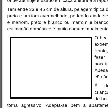
onde até hoje é usado em caça à lebre e à rapo
Tem entre 33 e 45 cm de altura, pelagem típica 
preto e um tom avermelhado, podendo ainda ser
e marrom, preto e branco ou marrom e branc
estimação doméstico é muito comum atualmente
O beag
extre
filhot
fazer
pois t
Apesa
cão ág
É id
crian
de bri
torna agressivo. Adapta-se bem a aparta