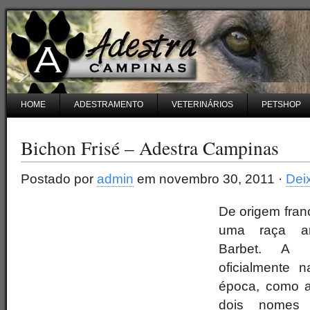
HOME
ADESTRAMENTO
VETERINÁRIOS
PETSHOP
Bichon Frisé – Adestra Campinas
Postado por
admin
em novembro 30, 2011 ·
Dei
De origem fran
uma raça an
Barbet. A r
oficialmente
época, como a
dois nomes d