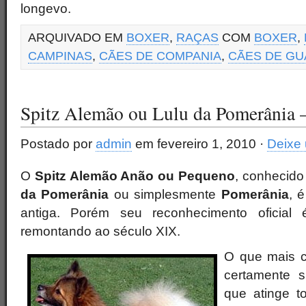
longevo.
ARQUIVADO EM
BOXER
,
RAÇAS
COM
BOXER
,
CAMPINAS
,
CÃES DE COMPANIA
,
CÃES DE G
Spitz Alemão ou Lulu da Pomerânia 
Postado por
admin
em fevereiro 1, 2010 ·
Deixe
O
Spitz Alemão Anão ou Pequeno
, conhecid
da Pomerânia
ou simplesmente
Pomerânia
, 
antiga. Porém seu reconhecimento oficial é
remontando ao século XIX.
O que mais 
certamente 
que atinge t