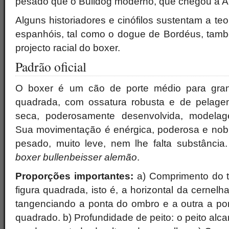
pesado que o Bulldog moderno, que chegou à Al
Alguns historiadores e cinófilos sustentam a te
espanhóis, tal como o dogue de Bordéus, tam
projecto racial do boxer.
Padrão oficial
O boxer é um cão de porte médio para gran
quadrada, com ossatura robusta e de pelagem
seca, poderosamente desenvolvida, modelage
Sua movimentação é enérgica, poderosa e nobre
pesado, muito leve, nem lhe falta substânci
boxer bullenbeisser alemão
.
Proporções importantes:
a) Comprimento do t
figura quadrada, isto é, a horizontal da cernelh
tangenciando a ponta do ombro e a outra a po
quadrado. b) Profundidade de peito: o peito alc