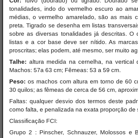
Cor:
fulvo (dourado) ou tigrado. Dourado s
tonalidades, indo do vermelho escuro ao amare
médias, o vermelho amarelado, são as mais ca
preta. Tigrado se desenha em listas transversai
sobre as diversas tonalidades já descritas. O 
listas e a cor base deve ser nítido. As marc
proscritas; elas podem, até mesmo, ser muito ag
Talhe:
altura medida na cernelha, na vertical 
Machos: 57a 63 cm; Fêmeas: 53 a 59 cm.
Peso:
os machos com altura em torno de 60 
30 quilos; as fêmeas de cerca de 56 cm, aproxi
Faltas: qualquer desvio dos termos deste pad
como falta, e penalizada na exata proporção de
Classificação FCI:
Grupo 2 : Pinscher, Schnauzer, Molossos e B