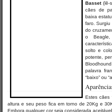
Basset
(lê-
cães de pa
baixa estatu
faro. Surgiu
do cruzamen
o Beagle,
caracterís
solto e col
potente, pe
Bloodhound
palavra fra
“baixo” ou “
Aparência
Estes cães 
altura e seu peso fica em torno de 20Kg e 30K
Embora qualquer cor seja considerada aceitável