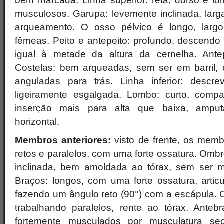
bem marcada. Linha superior: reta, dorso e lo
musculosos. Garupa: levemente inclinada, larg
arqueamento. O osso pélvico é longo, larg
fêmeas. Peito e antepeito: profundo, descendo 
igual à metade da altura da cernelha. Ante
Costelas: bem arqueadas, sem ser em barril,
anguladas para trás. Linha inferior: descr
ligeiramente esgalgada. Lombo: curto, compa
inserção mais para alta que baixa, ampu
horizontal.
Membros anteriores:
visto de frente, os memb
retos e paralelos, com uma forte ossatura. Omb
inclinada, bem amoldada ao tórax, sem ser m
Braços: longos, com uma forte ossatura, artic
fazendo um ângulo reto (90°) com a escápula. 
trabalhando paralelos, rente ao tórax. Antebr
fortemente musculados por musculatura sec