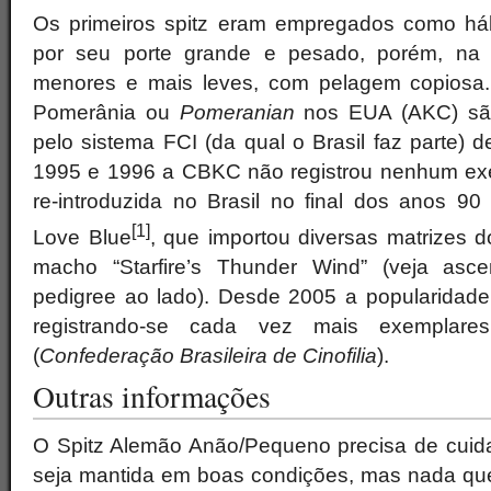
Os primeiros spitz eram empregados como há
por seu porte grande e pesado, porém, na In
menores e mais leves, com pelagem copiosa.
Pomerânia ou
Pomeranian
nos EUA (AKC) são
pelo sistema FCI (da qual o Brasil faz parte) 
1995 e 1996 a CBKC não registrou nenhum exem
re-introduzida no Brasil no final dos anos 90 
[1]
Love Blue
, que importou diversas matrizes 
macho “Starfire’s Thunder Wind” (veja as
pedigree ao lado). Desde 2005 a popularidad
registrando-se cada vez mais exempla
(
Confederação Brasileira de Cinofilia
).
Outras informações
O Spitz Alemão Anão/Pequeno precisa de cuid
seja mantida em boas condições, mas nada qu