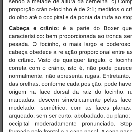
sendo a metade de altura da cernelha. c) Comp
proporção crânio-focinho é de 2:1; medidos o cr
do olho até o occipital e da ponta da trufa ao sto
Cabeça e crânio:
é a parte do Boxer que 
característico: bem proporcionada ao tronca s
pesada. O focinho, o mais largo e poderoso 
cabeça obedece a relação proporcional entre a
do crânio. Visto de qualquer ângulo, o foci
correta com o crânio, isto é, não pode parece
normalmente, não apresenta rugas. Entretanto,
das orelhas, conforme cada posição, pode have
origem na face dorsal da raiz do focinho, r
marcadas, descem simetricamente pelas faces
modelado, isométrico, com as faces planas
arqueado, sem ser curto, abobadado, ou plano;
occipital moderadamente pronunciado. Stop
formado pelo frontal e a cana nasal. A cana nas