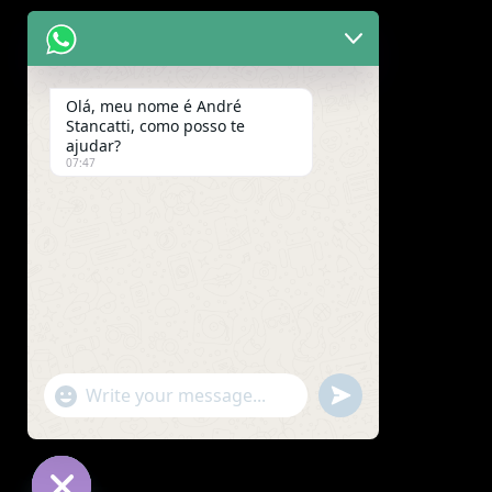
Olá, meu nome é André
Stancatti, como posso te
ajudar?
07:47
"+chaty_settings.lang.emoji_picker+"
undefined
WhatsApp
Message