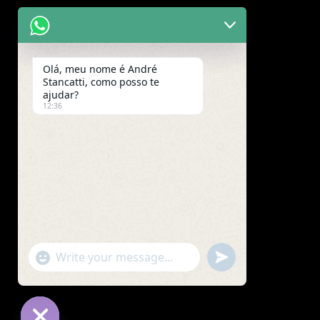
Olá, meu nome é André
Stancatti, como posso te
ajudar?
12:36
"+chaty_settings.lang.emoji_picker+"
undefined
WhatsApp
Message