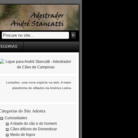
TEGORIAS
Lomadee, uma nova espécie na web. A maior
plataforma de afiliados da América Latina
Categorias do Site Adestra
Curiosidades
A idade do cão e do homem
Cães difíceis de Domesticar
Medo de fogos