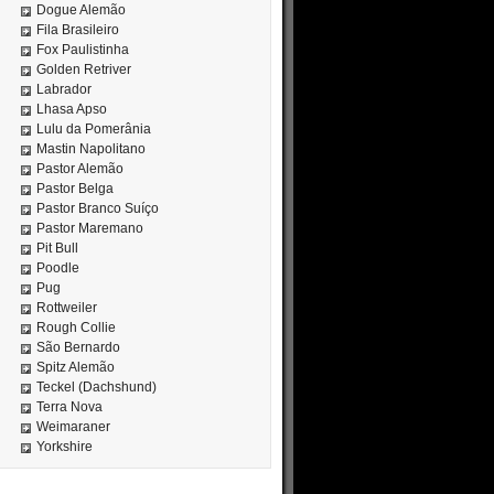
Dogue Alemão
Fila Brasileiro
Fox Paulistinha
Golden Retriver
Labrador
Lhasa Apso
Lulu da Pomerânia
Mastin Napolitano
Pastor Alemão
Pastor Belga
Pastor Branco Suíço
Pastor Maremano
Pit Bull
Poodle
Pug
Rottweiler
Rough Collie
São Bernardo
Spitz Alemão
Teckel (Dachshund)
Terra Nova
Weimaraner
Yorkshire