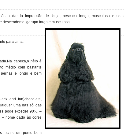
 sólida dando impressão de força; pescoço longo, musculoso e sem
nte descendente; garupa larga e musculosa.
nte para cima.
lada.Na cabeça,o pêlo é
nto médio com bastante
e pernas é longo e bem
black and tan)chocolate,
qualquer uma das sólidas
es pode exceder 90%. –
k) – nome dado às cores
s locais: um ponto bem