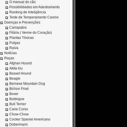
O manual do cão
Possibilidades em Adestramento
Ranking de Inteligência
Teste de Temperamento Canino
Doenças e Prevenções
Carrapatos
Filária ( Verme do Coração)
Plantas Tóxicas
Pulgas
Raiva
Notícias
Raças
Afghan Hound
Akita Inu
Basset Hound
Beagle
Bernese Mountain Dog
Bichon Frisé
Boxer
Buldogue
Bull Terrier
Cane Corso
Chow-Chow
Cocker Spaniel Americano
Dobermann