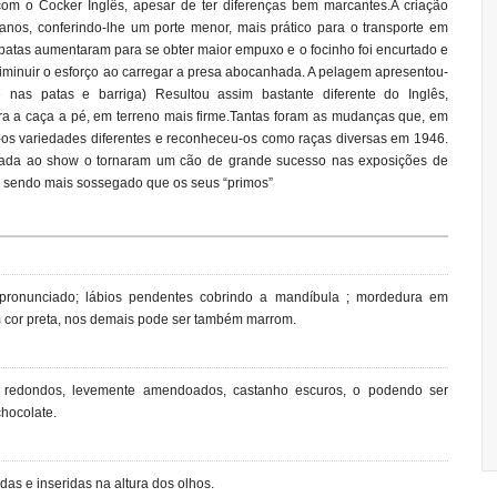
om o Cocker Inglês, apesar de ter diferenças bem marcantes.A criação
nos, conferindo-lhe um porte menor, mais prático para o transporte em
 patas aumentaram para se obter maior empuxo e o focinho foi encurtado e
diminuir o esforço ao carregar a presa abocanhada. A pelagem apresentou-
 nas patas e barriga) Resultou assim bastante diferente do Inglês,
ara a caça a pé, em terreno mais firme.Tantas foram as mudanças que, em
os variedades diferentes e reconheceu-os como raças diversas em 1946.
iada ao show o tornaram um cão de grande sucesso nas exposições de
 sendo mais sossegado que os seus “primos”
p pronunciado; lábios pendentes cobrindo a mandíbula ; mordedura em
om cor preta, nos demais pode ser também marrom.
le, redondos, levemente amendoados, castanho escuros, o podendo ser
hocolate.
das e inseridas na altura dos olhos.