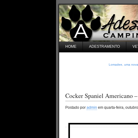
HOME
ADESTRAMENTO
VE
Lomadee, uma nova e
Cocker Spaniel Americano –
Postado por
admin
em quarta-feira, outubr