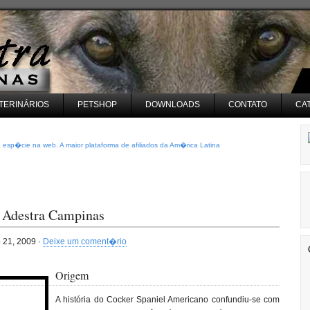
TERINÁRIOS
PETSHOP
DOWNLOADS
CONTATO
CA
sp�cie na web. A maior plataforma de afiliados da Am�rica Latina
 Adestra Campinas
o 21, 2009 ·
Deixe um coment�rio
Origem
A história do Cocker Spaniel Americano confundiu-se com