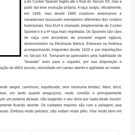
a do Cocker Spaniel Inglês até o final do Século XX, mas a
partir daí teve evolução própria. A raça surgiu, oficialmente,
em 1946, mas desde 1880 criadores americanos e
canadenses buscavam exemplares diferentes dos cockers
tradicionais. Nos EUA é chamado simplesmente de Cocker
Spaniel e é a 4ª raça mais registrada. Os Spaniels são cães
de caça com ancestrais de provável origem egípcia,
desenvolvidos na Península Ibérica. Entraram na América
acompanhando imigrantes desde 1620 e por importações
no Século XX. Tornaram-se apreciados pela habilidade de
“levantar” aves para o caçador, por sua disposição e
ação de difícil acesso, velocidade em campo aberto e agilidade ao nadar.
e alegre, carinhoso, equilibrado, sem nenhuma timidez. Ativo, dócil,
ciável, um tanto quanto preguiçoso, muito comilão e principalmente
uer um poderia desejar, não largando o seu dono por nada deste mundo.
aramente ficando doente. Os cuidados maiores são com a pelagem, que
nais. Embora muito peludos, não soltam muito pêlo. Vive muito bem em