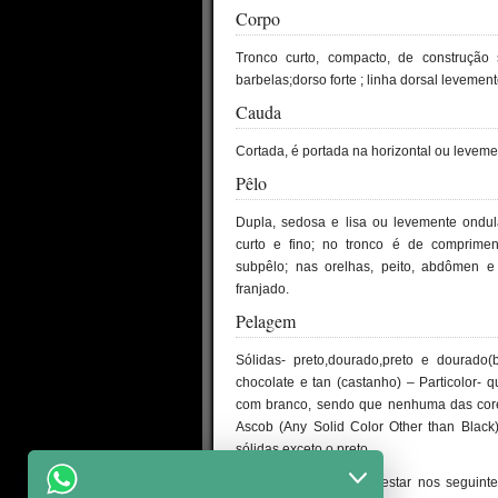
Corpo
Tronco curto, compacto, de construção
barbelas;dorso forte ; linha dorsal leveme
Cauda
Cortada, é portada na horizontal ou leveme
Pêlo
Dupla, sedosa e lisa ou levemente ondu
curto e fino; no tronco é de comprime
subpêlo; nas orelhas, peito, abdômen 
franjado.
Pelagem
Sólidas- preto,dourado,preto e dourado(
chocolate e tan (castanho) – Particolor- 
com branco, sendo que nenhuma das cor
Ascob (Any Solid Color Other than Blac
sólidas exceto o preto.
As marcas tan devem estar nos seguinte