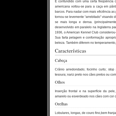
É confundido com uma certa freqüência c
americana voltou-se para a caça em pânta
barcos. Para nadar com mais eficiência as
tornou-se levemente “arrebitado” visando 
se mais longa e densa. (principalmente
desenvolvido em paralelo na Inglaterra p
1936, o American Kennel Club considerou-
Sua farta pelagem e conformação apropr
beleza. Também diferem no temperamento,
Características
Cabeça
Crânio arredondado; focinho curto; sto
tesoura; nariz preto nos cães pretos ou c
Olhos
Inserção frontal e na superfície da pe
amarelo ou esverdeado nos cães com cor c
Orelhas
Lobulares, longas, de couro fino,bem franja