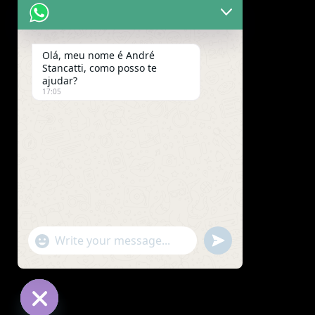
Olá, meu nome é André
Stancatti, como posso te
ajudar?
17:05
"+chaty_settings.lang.emoji_picker+"
undefined
WhatsApp
Message