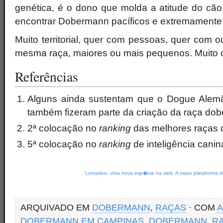
genética, é o dono que molda a atitude do cão
encontrar Dobermann pacíficos e extremamente 
Muito territorial, quer com pessoas, quer com o
mesma raça, maiores ou mais pequenos. Muito c
Referências
Alguns ainda sustentam que o Dogue Alem
também fizeram parte da criação da raça do
2ª colocação no
ranking
das melhores raças 
5ª colocação no
ranking
de inteligência cani
Lomadee, uma nova esp�cie na web. A maior plataforma de
ARQUIVADO EM
DOBERMANN
,
RAÇAS
· COM
A
DOBERMANN EM CAMPINAS
,
DOBERMANN
,
R