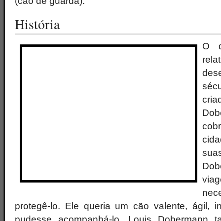
(cão de guarda).
História
O d
rel
des
séc
cri
Do
cob
cid
su
Dob
viag
nec
protegê-lo. Ele queria um cão valente, ágil, i
pudesse acompanhá-lo. Louis Dobermann t