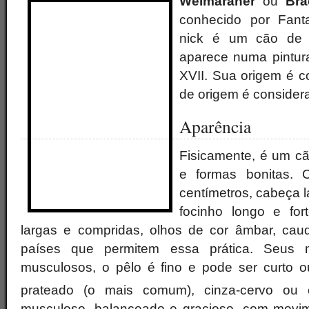
Weimaraner
ou
Bra
conhecido por Fan
nick é um cão de a
aparece numa pintur
XVII. Sua origem é co
de origem é consider
Aparência
Fisicamente, é um c
e formas bonitas.
centímetros, cabeça l
focinho longo e for
largas e compridas, olhos de cor âmbar, ca
países que permitem essa prática. Seus
musculosos, o pêlo é fino e pode ser curto o
prateado (o mais comum), cinza-cervo ou ci
musculoso, balanceado e gracioso, com movim