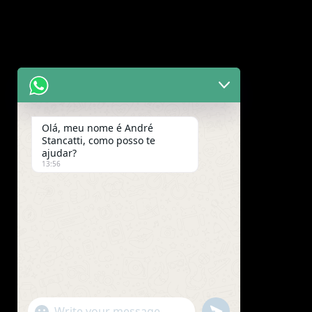
Olá, meu nome é André
Stancatti, como posso te
ajudar?
13:56
"+chaty_settings.lang.emoji_picker+"
undefined