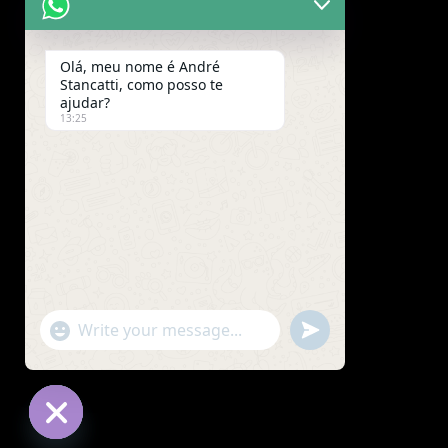
Olá, meu nome é André
Stancatti, como posso te
ajudar?
13:25
"+chaty_settings.lang.emoji_picker+"
undefined
WhatsApp
Message
Hide