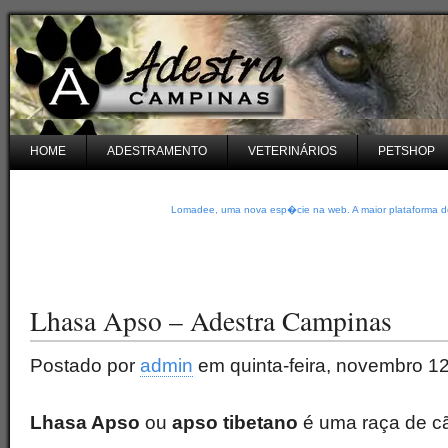
HOME
ADESTRAMENTO
VETERINÁRIOS
PETSHOP
Lomadee, uma nova esp�cie na web. A maior plataforma de
Lhasa Apso – Adestra Campinas
Postado por
admin
em quinta-feira, novembro 12
Lhasa Apso
ou
apso tibetano
é uma raça de c