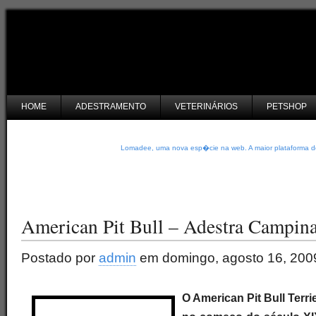
HOME
ADESTRAMENTO
VETERINÁRIOS
PETSHOP
Lomadee, uma nova esp�cie na web. A maior plataforma de
American Pit Bull – Adestra Campin
Postado por
admin
em domingo, agosto 16, 200
O American Pit Bull Terri