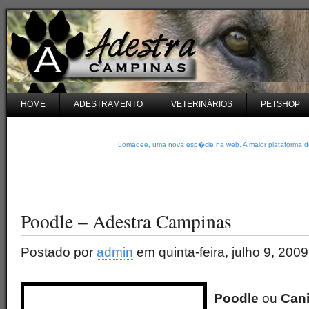
HOME
ADESTRAMENTO
VETERINÁRIOS
PETSHOP
Lomadee, uma nova esp�cie na web. A maior plataforma de
Poodle – Adestra Campinas
Postado por
admin
em quinta-feira, julho 9, 2009
Poodle
ou
Can