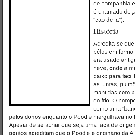
de companhia e
é chamado de
p
“cão de lã”).
História
Acredita-se que 
pêlos em forma 
era usado anti
neve, onde a ma
baixo para facil
as juntas, pulm
mantidas com pê
do frio. O pomp
como uma “bande
pelos donos enquanto o Poodle mergulhava no 
Apesar de se achar que seja uma raça de origen
perítos acreditam que o Poodle é originário da 