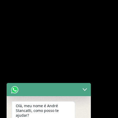
Olá, meu nome é André
Stancatti, como posso te
ajudar?